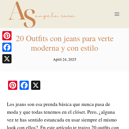
Skip
to
content
20 Outfits con jeans para verte
Pinterest
moderna y con estilo
Facebook
April 24, 2025
X
Pi
Fa
X
nt
ce
er
bo
Los jeans son esa prenda básica que nunca pasa de
es
ok
moda y que todas tenemos en el clóset. Pero, ¿alguna
t
vez te has sentido estancada en usar siempre el mismo
look con ellos?. En este artículo te traigo 20 outfits con